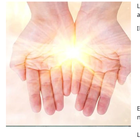
I
E
n
L