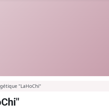
rgétique "LaHoChi"
oChi"